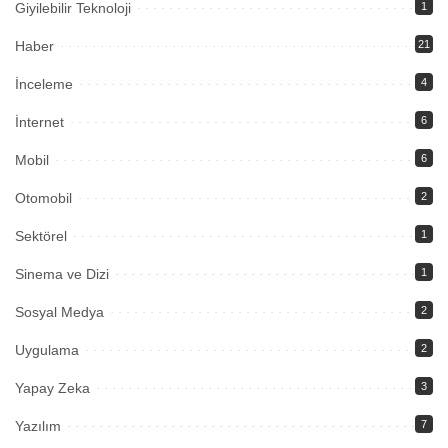
Giyilebilir Teknoloji
1
Haber
21
İnceleme
4
İnternet
6
Mobil
6
Otomobil
2
Sektörel
1
Sinema ve Dizi
1
Sosyal Medya
2
Uygulama
2
Yapay Zeka
3
Yazılım
7