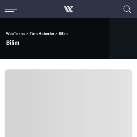
WooTekno
>
Tüm Haberler
>
Bilim
Bilim