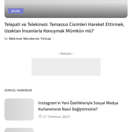
BILIM
Telepati ve Telekinezi: Temassız Cisimleri Hareket Ettirmek,
Uzaktan İnsanlarla Konuşmak Mümkün mü?
by
Mehmet Menderes Yılmaz
Posted
by
– Reklam –
GÜNCEL HABERLER
Instagram’ın Yeni Özellikleriyle Sosyal Medya
Kullanımınızı Nasıl Değiştirirsiniz?
27 Temmuz 2025